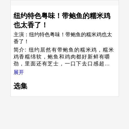
纽约特色粤味！带鲍鱼的糯米鸡
也太香了！
主演：
纽约特色粤味！带鲍鱼的糯米鸡也太
香了！
简介:
纽约居然有带鲍鱼的糯米鸡，糯米
鸡香糯绵软，鲍鱼和鸡肉都好新鲜有嚼
劲，里面还有芝士，一口下去口感超丰
富！真没想到糯米鸡还能这样做！
展开
选集